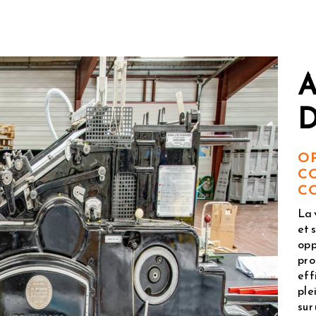
O
C
C
La 
et 
opp
pro
eff
ple
sur