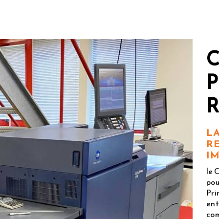
P
L
R
I
le 
pou
Pri
ent
com