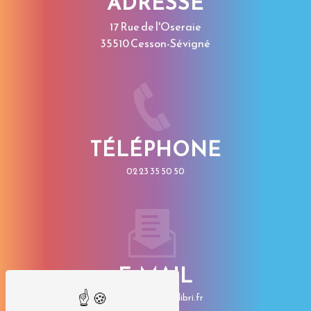
ADRESSE
17 Rue de l'Oseraie
35510 Cesson-Sévigné
TÉLÉPHONE
02 23 35 50 50
E-MAIL
contact@imp-colibri.fr