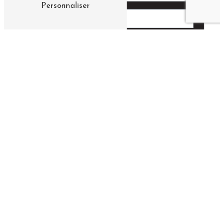
Personnaliser
Vous n'êtes pas un robot, veuillez répondre à